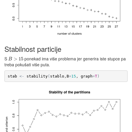
Stabilnost particije
S
ponekad ima više problema jer generira iste stupce pa
B
>
15
>
15
B
treba pokušati više puta.
stab
<-
stability
(
stablo
,
B
=
15
, 
graph
=
T
)