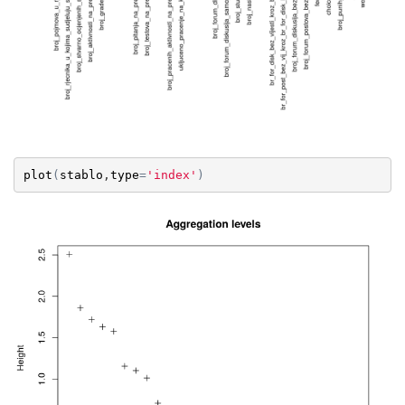
plot
(
stablo
,
type
=
'index'
)