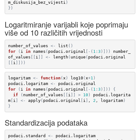
m_diskusija_bez_vijesti
)
}
)
Logaritmiranje varijabli koje poprimaju
više od 10 različitih vrijednosti
number_of_values
<-
list
(
)
for
(
i
in
names
(
podaci.original
[
-
(
1
:
3
)
]
)
)
number_
of_values
[
[
i
]
]
<-
length
(
unique
(
podaci.original
[
[
i
]
]
)
)
logaritam
<-
function
(
x
)
log10
(
x
+
1
)
podaci.logaritam
<-
podaci.original
for
(
i
in
names
(
podaci.original
[
-
(
1
:
3
)
]
)
)
{
if
(
number_of_values
[
[
i
]
]
>
10
)
podaci.logarita
m
[
i
]
<-
apply
(
podaci.original
[
i
]
, 
2
, 
logaritam
)
}
Standardizacija podataka
podaci.standard
<-
podaci.logaritam