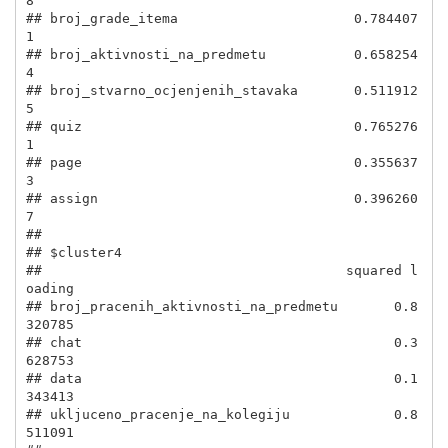
8

## broj_grade_itema                      0.784407
1

## broj_aktivnosti_na_predmetu           0.658254
4

## broj_stvarno_ocjenjenih_stavaka       0.511912
5

## quiz                                  0.765276
1

## page                                  0.355637
3

## assign                                0.396260
7

## 

## $cluster4

##                                      squared l
oading

## broj_pracenih_aktivnosti_na_predmetu       0.8
320785

## chat                                       0.3
628753

## data                                       0.1
343413

## ukljuceno_pracenje_na_kolegiju             0.8
511091
