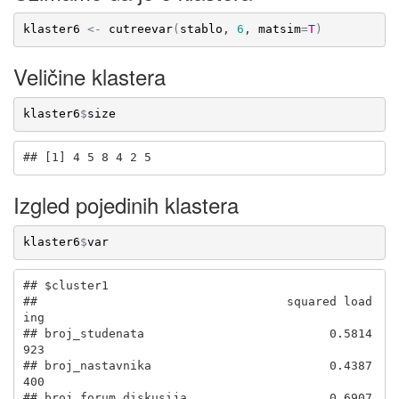
klaster6
<-
cutreevar
(
stablo
, 
6
, 
matsim
=
T
)
Veličine klastera
klaster6
$
size
## [1] 4 5 8 4 2 5
Izgled pojedinih klastera
klaster6
$
var
## $cluster1

##                                   squared load
ing

## broj_studenata                          0.5814
923

## broj_nastavnika                         0.4387
400

## broj_forum_diskusija                    0.6907