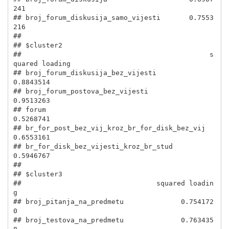
241

## broj_forum_diskusija_samo_vijesti       0.7553
216

## 

## $cluster2

##                                              s
quared loading

## broj_forum_diskusija_bez_vijesti                   
0.8843514

## broj_forum_postova_bez_vijesti                     
0.9513263

## forum                                              
0.5268741

## br_for_post_bez_vij_kroz_br_for_disk_bez_vij       
0.6553161

## br_for_disk_bez_vijesti_kroz_br_stud               
0.5946767

## 

## $cluster3

##                                 squared loadin
g

## broj_pitanja_na_predmetu              0.754172
0

## broj_testova_na_predmetu              0.763435