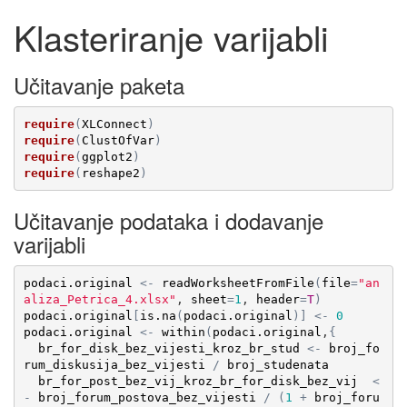
Klasteriranje varijabli
Učitavanje paketa
require
(
XLConnect
)
require
(
ClustOfVar
)
require
(
ggplot2
)
require
(
reshape2
)
Učitavanje podataka i dodavanje
varijabli
podaci.original
<-
readWorksheetFromFile
(
file
=
"an
aliza_Petrica_4.xlsx"
, 
sheet
=
1
, 
header
=
T
)
podaci.original
[
is.na
(
podaci.original
)
]
<-
0
podaci.original
<-
within
(
podaci.original
,
{
br_for_disk_bez_vijesti_kroz_br_stud
<-
broj_fo
rum_diskusija_bez_vijesti
/
broj_studenata
br_for_post_bez_vij_kroz_br_for_disk_bez_vij
<
-
broj_forum_postova_bez_vijesti
/
(
1
+
broj_foru