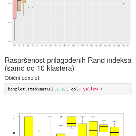
Raspršenost prilagođenih Rand indeksa
(samo do 10 klastera)
Obični boxplot
boxplot
(
stab
$
matCR
[
,
1
:
9
]
, 
col
=
'yellow'
)