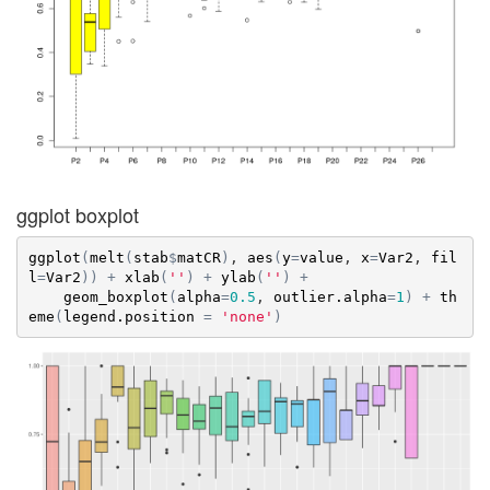
ggplot boxplot
ggplot
(
melt
(
stab
$
matCR
)
, 
aes
(
y
=
value
, 
x
=
Var2
, 
fil
l
=
Var2
)
)
+
xlab
(
''
)
+
ylab
(
''
)
+
geom_boxplot
(
alpha
=
0.5
, 
outlier.alpha
=
1
)
+
th
eme
(
legend.position
=
'none'
)