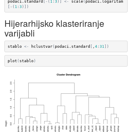
podaci.standard
[
-
(
1
:
3
)
]
<-
scale
(
podaci.logaritam
[
-
(
1
:
3
)
]
)
Hijerarhijsko klasteriranje
varijabli
stablo
<-
hclustvar
(
podaci.standard
[
,
4
:
31
]
)
plot
(
stablo
)