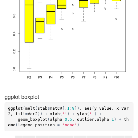
ggplot boxplot
ggplot
(
melt
(
stab
$
matCR
[
,
1
:
9
]
)
, 
aes
(
y
=
value
, 
x
=
Var
2
, 
fill
=
Var2
)
)
+
xlab
(
''
)
+
ylab
(
''
)
+
geom_boxplot
(
alpha
=
0.5
, 
outlier.alpha
=
1
)
+
th
eme
(
legend.position
=
'none'
)