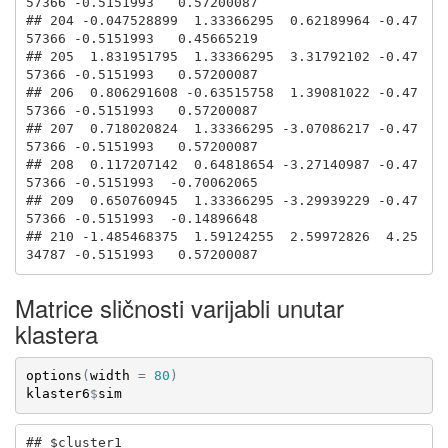
Matrice sličnosti varijabli unutar
klastera
options
(
width
=
80
)
klaster6
$
sim
## $cluster1
