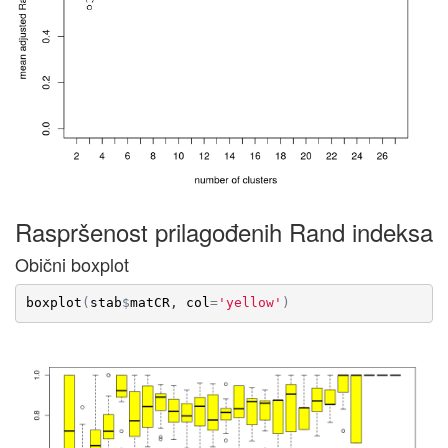
Raspršenost prilagođenih Rand indeksa
Obični boxplot
boxplot
(
stab
$
matCR
, 
col
=
'yellow'
)