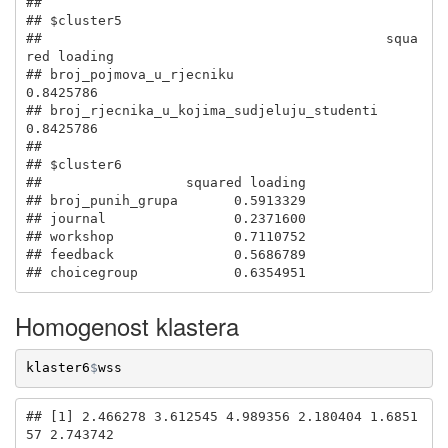
## 

## $cluster5

##                                           squa
red loading

## broj_pojmova_u_rjecniku                         
0.8425786

## broj_rjecnika_u_kojima_sudjeluju_studenti       
0.8425786

## 

## $cluster6

##                  squared loading

## broj_punih_grupa       0.5913329

## journal                0.2371600

## workshop               0.7110752

## feedback               0.5686789

## choicegroup            0.6354951
Homogenost klastera
klaster6
$
wss
## [1] 2.466278 3.612545 4.989356 2.180404 1.6851
57 2.743742