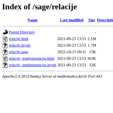
Index of /sage/relacije
Name
Last modified
Size
Descript
Parent Directory
-
relacije.html
2021-09-23 13:53
2.1M
relacije.ipynb
2021-09-23 13:53
1.7M
relacije.sage
2022-10-15 09:11
15K
relacije_implementacija.html
2021-09-23 13:53
363K
relacije_implementacija.ipynb
2021-09-23 13:53
32K
Apache/2.4.58 (Ubuntu) Server at mathematics.foi.hr Port 443